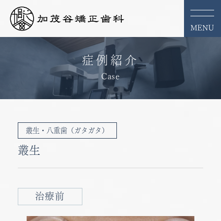
MENU
症例紹介
Case
叢生・八重歯（ガタガタ）
叢生
治療前