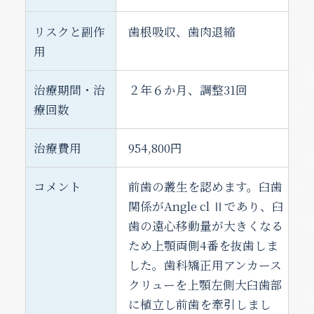
リスクと副作
歯根吸収、歯肉退縮
用
治療期間・治
２年６か月、調整31回
療回数
治療費用
954,800円
コメント
前歯の叢生を認めます。臼歯
関係がAngle cl Ⅱであり、臼
歯の遠心移動量が大きくなる
ため上顎両側4番を抜歯しま
した。歯科矯正用アンカース
クリューを上顎左側大臼歯部
に植立し前歯を牽引しまし