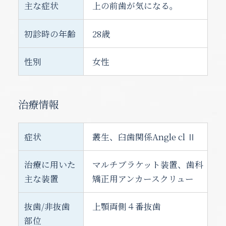
主な症状
上の前歯が気になる。
初診時の年齢
28歳
性別
女性
治療情報
症状
叢生、臼歯関係Angle cl Ⅱ
治療に用いた
マルチブラケット装置、歯科
主な装置
矯正用アンカースクリュー
抜歯/非抜歯
上顎両側４番抜歯
部位