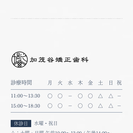
診療時間
月
火
水
木
金
土
日
祝
11:00
～
13:30
〇
〇
－
〇
〇
△
△
－
15:00
～
18:30
〇
〇
－
〇
〇
△
△
－
水曜・祝日
休診日
△：
土曜・日曜 午前
10:00
～
13:00
/ 午後
14:00
～