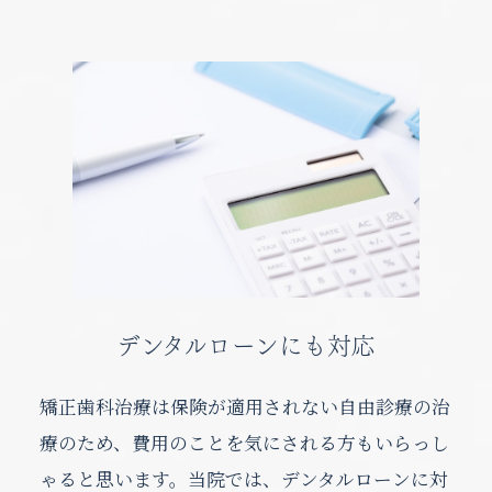
CLOSE
2026
2026
2026
2026
2026
2027
2027
2027
2027
2027
2027
2027
10
11
12
8
9
1
2
3
4
5
6
7
SEPTEMBER
NOVEMBER
DECEMBER
FEBRUARY
OCTOBER
JANUARY
AUGUST
MARCH
APRIL
JUNE
JULY
MAY
日
日
日
日
日
日
日
日
日
日
日
日
月
月
月
月
月
月
月
月
月
月
月
月
火
火
火
火
火
火
火
火
火
火
火
火
水
水
水
水
水
水
水
水
水
水
水
水
木
木
木
木
木
木
木
木
木
木
木
木
金
金
金
金
金
金
金
金
金
金
金
金
土
土
土
土
土
土
土
土
土
土
土
土
1
2
1
1
1
3
1
2
2
1
2
4
2
3
3
2
3
1
5
3
4
4
1
3
1
4
2
6
4
1
5
5
2
4
2
1
5
3
7
5
2
6
6
3
1
5
3
2
6
4
8
6
3
7
7
4
2
6
4
3
7
5
9
7
4
8
8
5
3
7
5
10
4
8
6
8
5
9
9
6
4
8
6
11
10
10
5
9
7
9
6
7
5
9
7
10
12
10
11
11
10
6
8
7
8
6
8
11
13
11
12
12
11
7
9
8
9
7
9
12
10
14
12
13
13
10
12
10
8
9
8
13
11
15
13
10
14
14
11
13
11
9
9
10
14
12
16
14
11
15
15
12
10
14
12
11
15
13
17
15
12
16
16
13
11
15
13
12
16
14
18
16
13
17
17
14
12
16
14
13
17
15
19
17
14
18
18
15
13
17
15
14
18
16
20
18
15
19
19
16
14
18
16
15
19
17
21
19
16
20
20
17
15
19
17
デンタルローンにも対応
16
20
18
22
20
17
21
21
18
16
20
18
17
21
19
23
21
18
22
22
19
17
21
19
18
22
20
24
22
19
23
23
20
18
22
20
19
23
21
25
23
20
24
24
21
19
23
21
20
24
22
26
24
21
25
25
22
20
24
22
21
25
23
27
25
22
26
26
23
21
25
23
22
26
24
28
26
23
27
27
24
22
26
24
矯正歯科治療は保険が適用されない自由診療の治
23
27
25
29
27
24
28
28
25
23
27
25
24
28
26
30
28
25
29
26
24
28
26
25
29
27
29
26
30
27
25
29
27
26
30
28
30
27
31
28
26
30
28
27
29
31
28
29
27
29
28
30
29
30
28
30
29
31
30
29
31
療のため、費用のことを気にされる方もいらっし
ゃると思います。当院では、デンタルローンに対