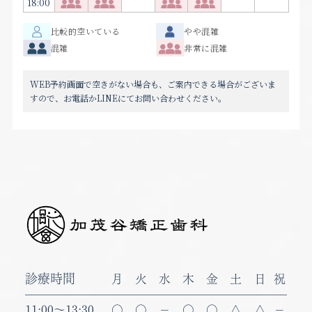
18:00
比較的空いている
やや混雑
混雑
非常に混雑
WEB予約画面で空きがない場合も、ご案内できる場合がございま
すので、お電話かLINEにてお問い合わせください。
診療時間
月
火
水
木
金
土
日
祝
11:00
～
13:30
〇
〇
－
〇
〇
△
△
－