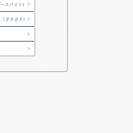
ザースバイト)
歯
（ガタガタ）
正
CLOSE