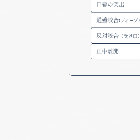
口唇の突出
過蓋咬合
(ディープ
反対咬合
（受け口
正中離開