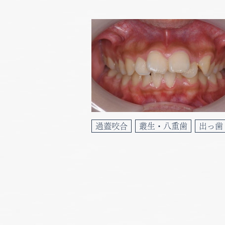
日
日
日
日
日
日
日
日
日
日
日
日
1
2
6
4
8
6
3
7
7
4
2
6
4
過蓋咬合
叢生・八重歯
出っ歯
13
11
15
13
10
14
14
11
13
11
9
9
16
20
18
22
20
17
21
21
18
16
20
18
23
27
25
29
27
24
28
28
25
23
27
25