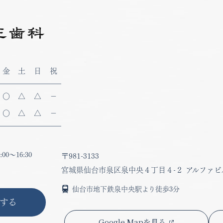
31
31
午前休診
午前休診
午前休診
午前休診
午前休診
午前休診
午前休診
午前休診
午前休診
午後休診
午後休診
午後休診
午後休診
午後休診
午後休診
午後休診
午後休診
午後休診
臨時休診
臨時休診
臨時休診
臨時休診
臨時休診
臨時休診
臨時休診
臨時休診
臨時休診
午前休診
午前休診
午前休診
午後休診
午後休診
午後休診
臨時休診
臨時休診
臨時休診
金
土
日
祝
〇
△
△
－
〇
△
△
－
:00
～
16:30
〒981-3133
宮城県仙台市泉区泉中央
４丁目４-２ アルファビ
仙台市地下鉄泉中央駅より徒歩3分
する
Google Mapを見る