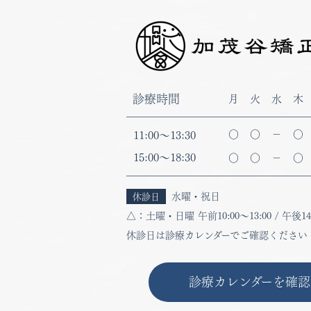
30
31
30
休診日
休診日
休診日
休診日
休診日
休診日
休診日
休診日
休診日
休診日
休診日
休診日
診療時間
月
火
水
木
〇
〇
－
〇
11:00
～
13:30
15:00
～
18:30
〇
〇
－
〇
水曜・祝日
休診日
△：
土曜・日曜 午前
10:00
～
13:00
/ 午後
14
休診日は診療カレンダーでご確認ください
診療カレンダーを確認