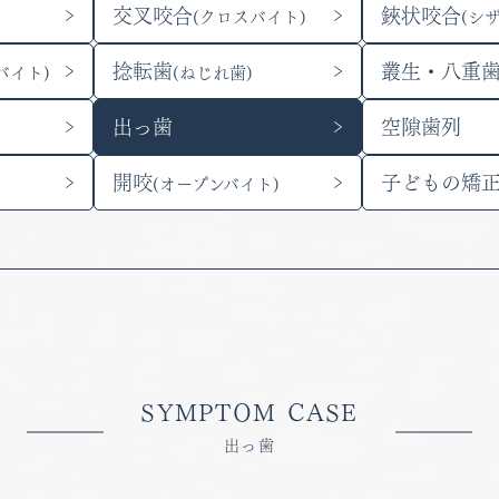
交叉咬合
鋏状咬合
(クロスバイト)
(シ
捻転歯
叢生・八重
バイト)
(ねじれ歯)
出っ歯
空隙歯列
）
開咬
子どもの矯
(オープンバイト)
SYMPTOM CASE
出っ歯
2026
2026
2026
2026
2026
2027
2027
2027
2027
2027
2027
2027