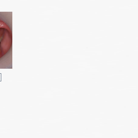
10
11
12
8
9
1
2
3
4
5
6
7
SEPTEMBER
NOVEMBER
DECEMBER
FEBRUARY
OCTOBER
JANUARY
AUGUST
MARCH
APRIL
JUNE
JULY
MAY
月
月
月
月
月
月
月
月
月
月
月
月
火
火
火
火
火
火
火
火
火
火
火
火
水
水
水
水
水
水
水
水
水
水
水
水
木
木
木
木
木
木
木
木
木
木
木
木
金
金
金
金
金
金
金
金
金
金
金
金
2
1
1
1
3
1
2
2
1
2
4
2
3
3
2
3
1
5
3
4
4
1
3
1
3
7
5
9
7
4
8
8
5
3
7
5
10
4
8
6
8
5
9
9
6
4
8
6
11
10
10
5
9
7
9
6
7
5
9
7
10
12
10
11
11
10
6
8
7
8
6
8
10
14
12
16
14
11
15
15
12
10
14
12
11
15
13
17
15
12
16
16
13
11
15
13
12
16
14
18
16
13
17
17
14
12
16
14
13
17
15
19
17
14
18
18
15
13
17
15
17
21
19
23
21
18
22
22
19
17
21
19
18
22
20
24
22
19
23
23
20
18
22
20
19
23
21
25
23
20
24
24
21
19
23
21
20
24
22
26
24
21
25
25
22
20
24
22
24
28
26
30
28
25
29
26
24
28
26
25
29
27
29
26
30
27
25
29
27
26
30
28
30
27
31
28
26
30
28
27
29
31
28
29
27
29